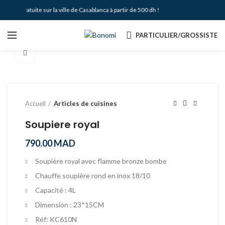
aison Gratuite sur la ville de Casablanca à partir de 500 dh !
PARTICULIER/GROSSISTE
Agrandir
Accueil
Articles de cuisines
Soupiere royal
790.00
MAD
Soupière royal avec flamme bronze bombe
Chauffe soupière rond en inox 18/10
Capacité : 4L
Dimension : 23*15CM
Réf: KC610N