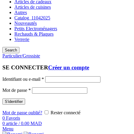
Articles de cadeaux
Articles de cuisines
Autres
Catalog_11042025
Nouveautés
Petits Electroménagers
Rechauds & Plaques
Verrerie
Search
Particulier/Grossiste
SE CONNECTER
Créer un compte
Identifiant ou e-mail
*
Mot de passe
*
S'identifier
Mot de passe oublié?
Rester connecté
0
Favoris
0
article
/
0.00
MAD
Menu