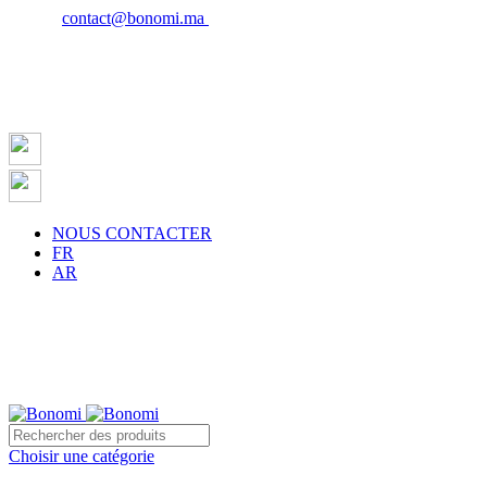
Email :
contact@bonomi.ma
| Phone : 0650027598
NOUS CONTACTER
FR
AR
atuite sur la ville de Casablanca à partir de 500 dh !
Choisir une catégorie