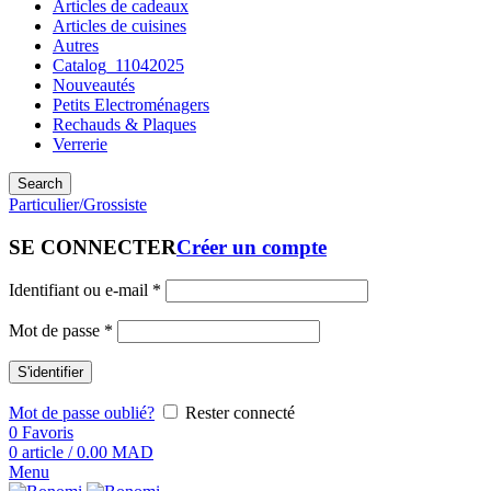
Articles de cadeaux
Articles de cuisines
Autres
Catalog_11042025
Nouveautés
Petits Electroménagers
Rechauds & Plaques
Verrerie
Search
Particulier/Grossiste
SE CONNECTER
Créer un compte
Identifiant ou e-mail
*
Mot de passe
*
S'identifier
Mot de passe oublié?
Rester connecté
0
Favoris
0
article
/
0.00
MAD
Menu