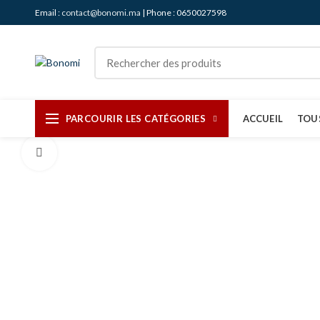
Email :
contact@bonomi.ma
| Phone : 0650027598
PARCOURIR LES CATÉGORIES
ACCUEIL
TOU
Agrandir