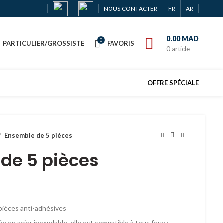
NOUS CONTACTER
FR
AR
0.00
MAD
0
PARTICULIER/GROSSISTE
FAVORIS
0
article
OFFRE SPÉCIALE
Ensemble de 5 pièces
de 5 pièces
pièces anti-adhésives
e en acier inoxydable, elle est compatible à tous feux :