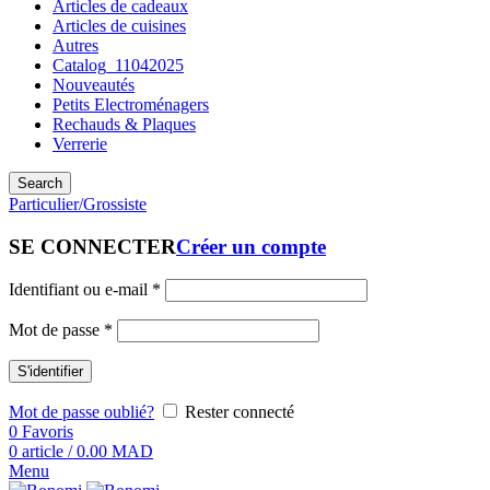
Articles de cadeaux
Articles de cuisines
Autres
Catalog_11042025
Nouveautés
Petits Electroménagers
Rechauds & Plaques
Verrerie
Search
Particulier/Grossiste
SE CONNECTER
Créer un compte
Identifiant ou e-mail
*
Mot de passe
*
S'identifier
Mot de passe oublié?
Rester connecté
0
Favoris
0
article
/
0.00
MAD
Menu