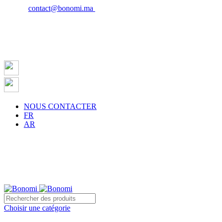
Email :
contact@bonomi.ma
| Phone : 0650027598
NOUS CONTACTER
FR
AR
sur la ville de Casablanca à partir de 500 dh !
Choisir une catégorie