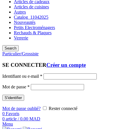
Articles de cadeaux
Articles de cuisines
Autres
Catalog_11042025
Nouveautés
Petits Electroménagers
Rechauds & Plaques
Verrerie
Search
Particulier/Grossiste
SE CONNECTER
Créer un compte
Identifiant ou e-mail
*
Mot de passe
*
S'identifier
Mot de passe oublié?
Rester connecté
0
Favoris
0
article
/
0.00
MAD
Menu