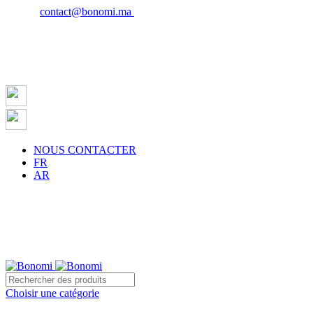
Email :
contact@bonomi.ma
| Phone : 0650027598
NOUS CONTACTER
FR
AR
te sur la ville de Casablanca à partir de 500 dh !
Choisir une catégorie