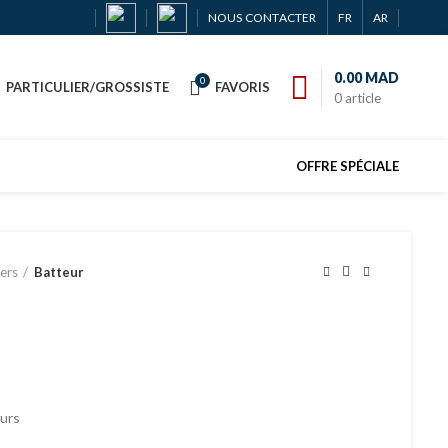
NOUS CONTACTER
FR
AR
0.00
MAD
0
PARTICULIER/GROSSISTE
FAVORIS
0
article
OFFRE SPÉCIALE
ers
Batteur
eurs