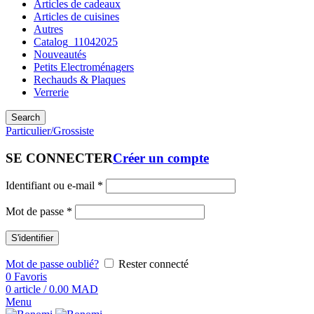
Articles de cadeaux
Articles de cuisines
Autres
Catalog_11042025
Nouveautés
Petits Electroménagers
Rechauds & Plaques
Verrerie
Search
Particulier/Grossiste
SE CONNECTER
Créer un compte
Identifiant ou e-mail
*
Mot de passe
*
S'identifier
Mot de passe oublié?
Rester connecté
0
Favoris
0
article
/
0.00
MAD
Menu