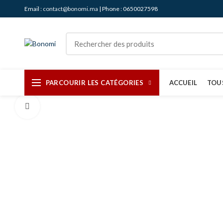
Email :
contact@bonomi.ma
| Phone : 0650027598
PARCOURIR LES CATÉGORIES
ACCUEIL
TOU
Agrandir