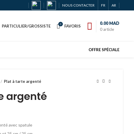
NOUS CONTACTER
FR
AR
0.00
MAD
0
PARTICULIER/GROSSISTE
FAVORIS
0
article
OFFRE SPÉCIALE
Plat à tarte argenté
te argenté
genté avec spatule
 et 25 cm / 25 cm