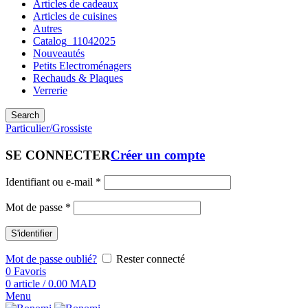
Articles de cadeaux
Articles de cuisines
Autres
Catalog_11042025
Nouveautés
Petits Electroménagers
Rechauds & Plaques
Verrerie
Search
Particulier/Grossiste
SE CONNECTER
Créer un compte
Identifiant ou e-mail
*
Mot de passe
*
S'identifier
Mot de passe oublié?
Rester connecté
0
Favoris
0
article
/
0.00
MAD
Menu