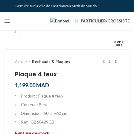
ivraison Gratuite sur la ville de Casablanca à partir de 500 dh !
PARTICULIER/GROSSISTE
Agrandir
RUPT
URE
Accueil
Rechauds & Plaques
Plaque 4 feux
1,199.00
MAD
Produit : Plaque 4 feux
Couleur : Bleu
Dimension : 50 cm/60 cm
Réf : GB60429GB
Rupture de stock