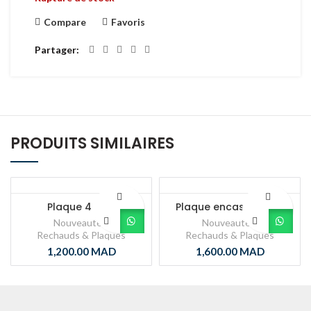
Compare
Favoris
Partager
PRODUITS SIMILAIRES
Plaque 4 feux
Plaque encastrable 5
feux 90CM
Nouveautés
,
Nouveautés
,
Rechauds & Plaques
Rechauds & Plaques
1,200.00
MAD
1,600.00
MAD