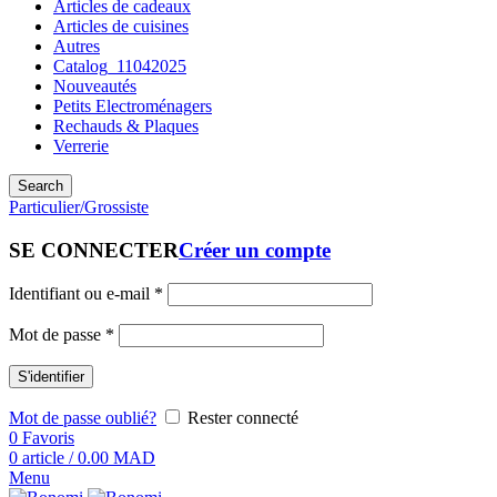
Articles de cadeaux
Articles de cuisines
Autres
Catalog_11042025
Nouveautés
Petits Electroménagers
Rechauds & Plaques
Verrerie
Search
Particulier/Grossiste
SE CONNECTER
Créer un compte
Identifiant ou e-mail
*
Mot de passe
*
S'identifier
Mot de passe oublié?
Rester connecté
0
Favoris
0
article
/
0.00
MAD
Menu