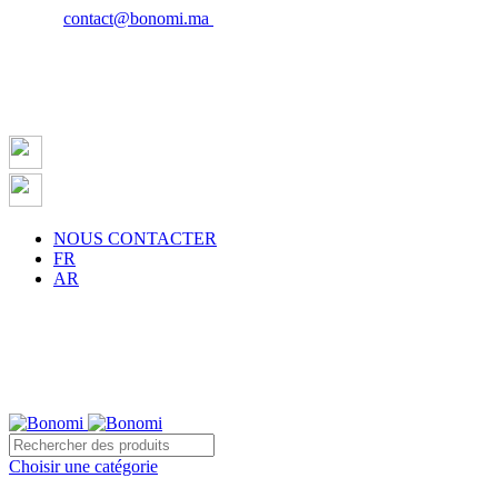
Email :
contact@bonomi.ma
| Phone : 0650027598
NOUS CONTACTER
FR
AR
sur la ville de Casablanca à partir de 500 dh !
Choisir une catégorie