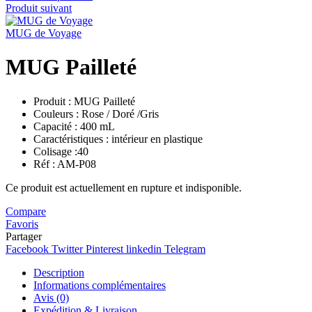
Produit suivant
MUG de Voyage
MUG Pailleté
Produit : MUG Pailleté
Couleurs : Rose / Doré /Gris
Capacité : 400 mL
Caractéristiques : intérieur en plastique
Colisage :40
Réf : AM-P08
Ce produit est actuellement en rupture et indisponible.
Compare
Favoris
Partager
Facebook
Twitter
Pinterest
linkedin
Telegram
Description
Informations complémentaires
Avis (0)
Expédition & Livraison