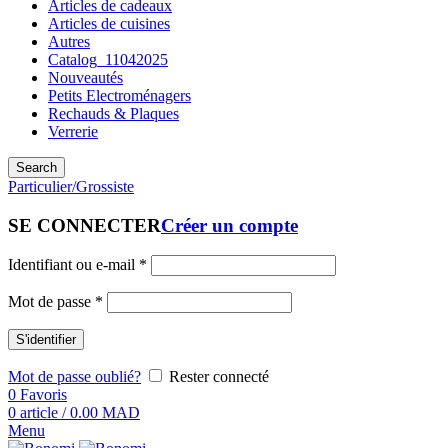
Articles de cadeaux
Articles de cuisines
Autres
Catalog_11042025
Nouveautés
Petits Electroménagers
Rechauds & Plaques
Verrerie
Search
Particulier/Grossiste
SE CONNECTER
Créer un compte
Identifiant ou e-mail
*
Mot de passe
*
S'identifier
Mot de passe oublié?
Rester connecté
0
Favoris
0
article
/
0.00
MAD
Menu