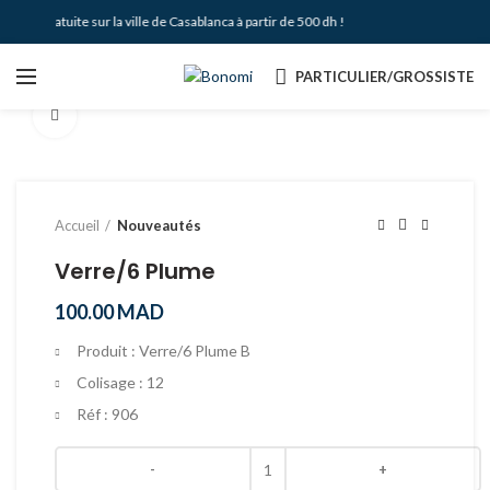
aison Gratuite sur la ville de Casablanca à partir de 500 dh !
PARTICULIER/GROSSISTE
Agrandir
Accueil
Nouveautés
Verre/6 Plume
100.00
MAD
Produit : Verre/6 Plume B
Colisage : 12
Réf : 906