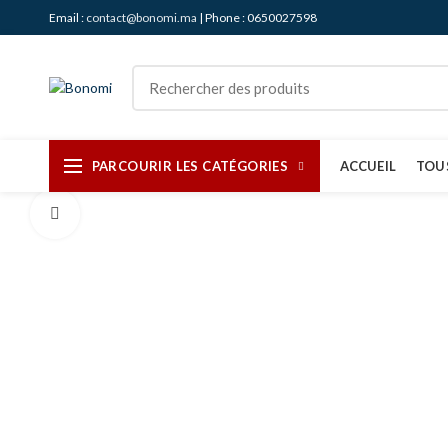
Email :
contact@bonomi.ma
| Phone : 0650027598
PARCOURIR LES CATÉGORIES
ACCUEIL
TOU
Agrandir