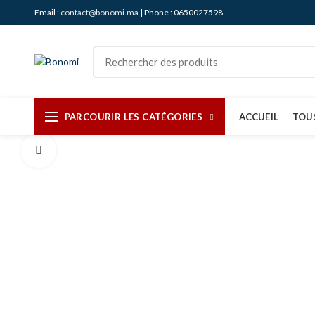
Email :
contact@bonomi.ma
| Phone : 0650027598
PARCOURIR LES CATÉGORIES
ACCUEIL
TOU
Agrandir