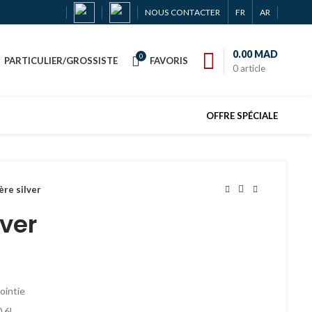
NOUS CONTACTER
FR
AR
0.00
MAD
0
PARTICULIER/GROSSISTE
FAVORIS
0
article
OFFRE SPÉCIALE
ère silver
lver
pointie
0,6L