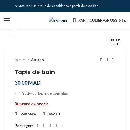
Livraison Gratuite sur la ville de Casablanca à partir de 500 dh !
PARTICULIER/GROSSISTE
Agrandir
RUPT
URE
Accueil
Autres
Tapis de bain
30.00
MAD
Produit : Tapis de bain lilas
Rupture de stock
Compare
Favoris
Partager