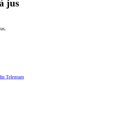
à jus
jus.
din
Telegram