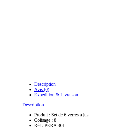
Description
Avis (0)
Expédition & Livraison
Description
Produit : Set de 6 verres à jus.
Colisage : 8
Réf : PERA 361