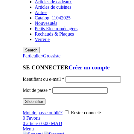
Articles de cadeaux
Articles de cuisines
Autres
Catalog_11042025
Nouveautés
Petits Electroménagers
Rechauds & Plaques
Verrerie
Search
Particulier/Grossiste
SE CONNECTER
Créer un compte
Identifiant ou e-mail
*
Mot de passe
*
S'identifier
Mot de passe oublié?
Rester connecté
0
Favoris
0
article
/
0.00
MAD
Menu