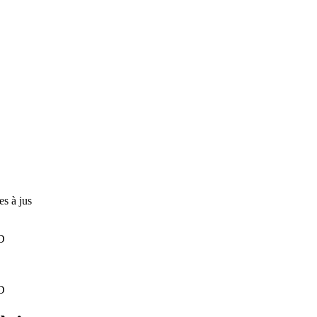
es à jus
D
D