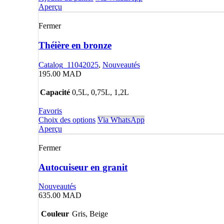
Aperçu
Fermer
Théière en bronze
Catalog_11042025
,
Nouveautés
195.00
MAD
Capacité
0,5L, 0,75L, 1,2L
Favoris
Choix des options
Via WhatsApp
Aperçu
Fermer
Autocuiseur en granit
Nouveautés
635.00
MAD
Couleur
Gris, Beige