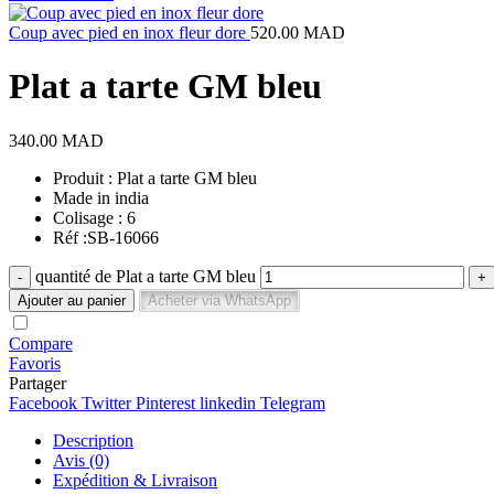
Coup avec pied en inox fleur dore
520.00
MAD
Plat a tarte GM bleu
340.00
MAD
Produit : Plat a tarte GM bleu
Made in india
Colisage : 6
Réf :SB-16066
quantité de Plat a tarte GM bleu
Ajouter au panier
Acheter via WhatsApp
Compare
Favoris
Partager
Facebook
Twitter
Pinterest
linkedin
Telegram
Description
Avis (0)
Expédition & Livraison