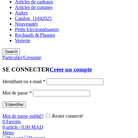
Articles de cadeaux
Articles de cuisines
Autres
Catalog_11042025
Nouveautés
Petits Electroménagers
Rechauds & Plaques
Verrerie
Search
Particulier/Grossiste
SE CONNECTER
Créer un compte
Identifiant ou e-mail
*
Mot de passe
*
S'identifier
Mot de passe oublié?
Rester connecté
0
Favoris
0
article
/
0.00
MAD
Menu