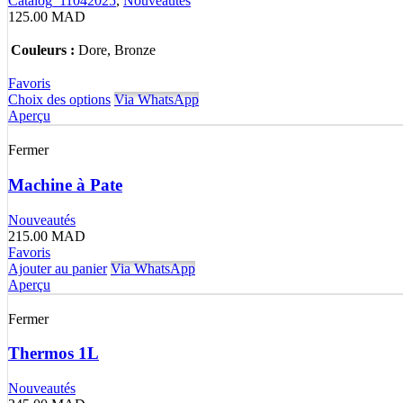
Catalog_11042025
,
Nouveautés
125.00
MAD
Couleurs :
Dore, Bronze
Favoris
Choix des options
Via WhatsApp
Aperçu
Fermer
Machine à Pate
Nouveautés
215.00
MAD
Favoris
Ajouter au panier
Via WhatsApp
Aperçu
Fermer
Thermos 1L
Nouveautés