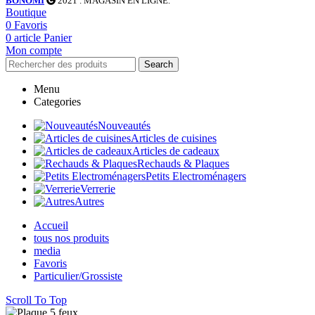
BONOMI
2021
. MAGASIN EN LIGNE.
Boutique
0
Favoris
0
article
Panier
Mon compte
Search
Menu
Categories
Nouveautés
Articles de cuisines
Articles de cadeaux
Rechauds & Plaques
Petits Electroménagers
Verrerie
Autres
Accueil
tous nos produits
media
Favoris
Particulier/Grossiste
Scroll To Top