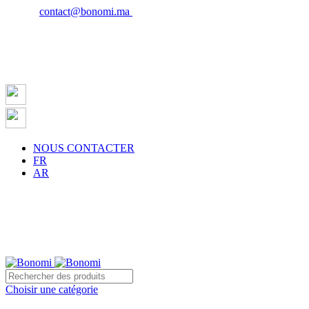
Email :
contact@bonomi.ma
| Phone : 0650027598
NOUS CONTACTER
FR
AR
ite sur la ville de Casablanca à partir de 500 dh !
Choisir une catégorie