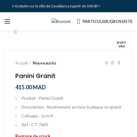
ivraison Gratuite sur la ville de Casablanca à partir de 500 dh !
PARTICULIER/GROSSISTE
Agrandir
RUPT
URE
Accueil
Nouveautés
Panini Granit
415.00
MAD
Produit : Panini Granit
Description : Revêtement en inox & plaque en granit
Colisage : 1crt/4
Réf : CT-7645
Rupture de stock