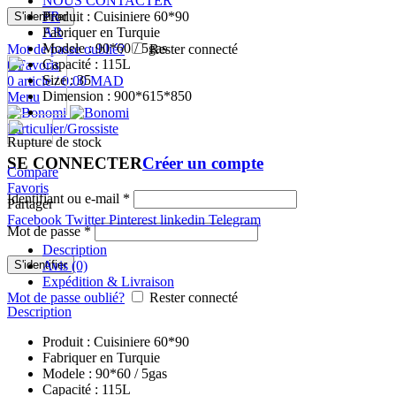
NOUS CONTACTER
Produit : Cuisiniere 60*90
FR
S'identifier
Fabriquer en Turquie
AR
Modele : 90*60 / 5gas
Mot de passe oublié?
Rester connecté
Capacité : 115L
0
Favoris
Size : 35
0
article
/
0.00
MAD
Dimension : 900*615*850
Menu
Particulier/Grossiste
Rupture de stock
SE CONNECTER
Créer un compte
Compare
Favoris
Identifiant ou e-mail
*
Partager
Facebook
Twitter
Pinterest
linkedin
Telegram
Mot de passe
*
Description
S'identifier
Avis (0)
Expédition & Livraison
Mot de passe oublié?
Rester connecté
Description
Produit : Cuisiniere 60*90
Fabriquer en Turquie
Modele : 90*60 / 5gas
Capacité : 115L