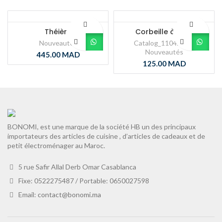
Théière
Corbeille à pain
Nouveautés
Catalog_11042025
,
Nouveautés
445.00
MAD
125.00
MAD
BONOMI, est une marque de la société HB un des principaux
importateurs des articles de cuisine , d’articles de cadeaux et de
petit électroménager au Maroc.
5 rue Safir Allal Derb Omar Casablanca
Fixe: 0522275487 / Portable: 0650027598
Email:
contact@bonomi.ma