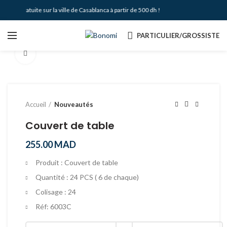
aison Gratuite sur la ville de Casablanca à partir de 500 dh !
PARTICULIER/GROSSISTE
Agrandir
Accueil
Nouveautés
Couvert de table
255.00
MAD
Produit : Couvert de table
Quantité : 24 PCS ( 6 de chaque)
Colisage : 24
Réf: 6003C