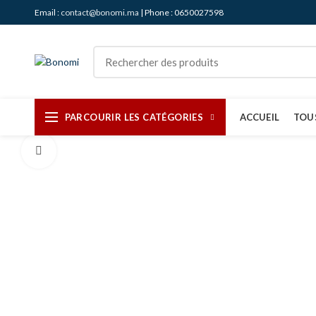
Email :
contact@bonomi.ma
| Phone : 0650027598
PARCOURIR LES CATÉGORIES
ACCUEIL
TOU
Agrandir