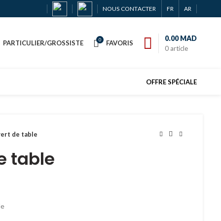
NOUS CONTACTER
FR
AR
0.00
MAD
0
PARTICULIER/GROSSISTE
FAVORIS
0
article
OFFRE SPÉCIALE
ert de table
e table
le