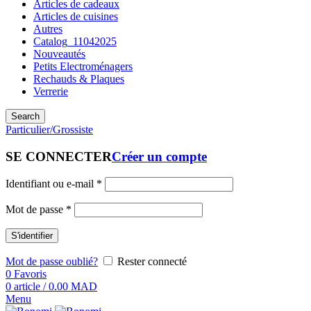
Articles de cadeaux
Articles de cuisines
Autres
Catalog_11042025
Nouveautés
Petits Electroménagers
Rechauds & Plaques
Verrerie
Search
Particulier/Grossiste
SE CONNECTER
Créer un compte
Identifiant ou e-mail
*
Mot de passe
*
S'identifier
Mot de passe oublié?
Rester connecté
0
Favoris
0
article
/
0.00
MAD
Menu