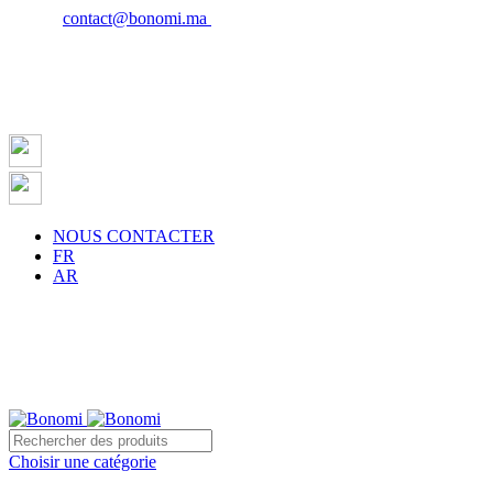
Email :
contact@bonomi.ma
| Phone : 0650027598
NOUS CONTACTER
FR
AR
te sur la ville de Casablanca à partir de 500 dh !
Choisir une catégorie