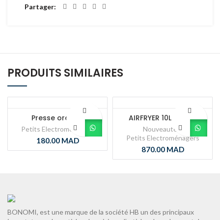
Partager
PRODUITS SIMILAIRES
Presse orange
AIRFRYER 10L ECRAN
TACTILE
Petits Electroménagers
Nouveautés
,
Petits Electroménagers
180.00
MAD
870.00
MAD
BONOMI, est une marque de la société HB un des principaux