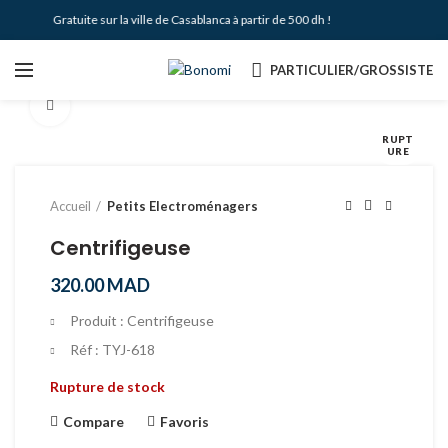
ivraison Gratuite sur la ville de Casablanca à partir de 500 dh !
PARTICULIER/GROSSISTE
Agrandir
RUPT
URE
Accueil
Petits Electroménagers
Centrifigeuse
320.00
MAD
Produit : Centrifigeuse
Réf : TYJ-618
Rupture de stock
Compare
Favoris