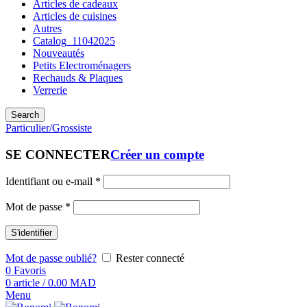
Articles de cadeaux
Articles de cuisines
Autres
Catalog_11042025
Nouveautés
Petits Electroménagers
Rechauds & Plaques
Verrerie
Search
Particulier/Grossiste
SE CONNECTER
Créer un compte
Identifiant ou e-mail
*
Mot de passe
*
S'identifier
Mot de passe oublié?
Rester connecté
0
Favoris
0
article
/
0.00
MAD
Menu