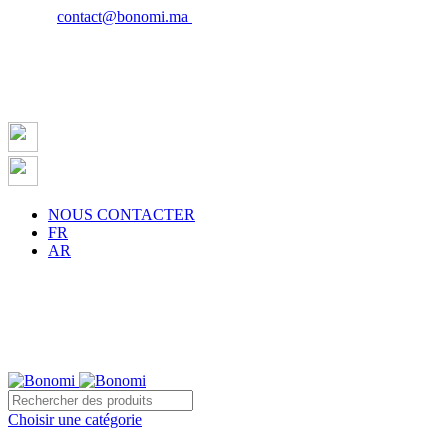
Email :
contact@bonomi.ma
| Phone : 0650027598
NOUS CONTACTER
FR
AR
te sur la ville de Casablanca à partir de 500 dh !
Choisir une catégorie