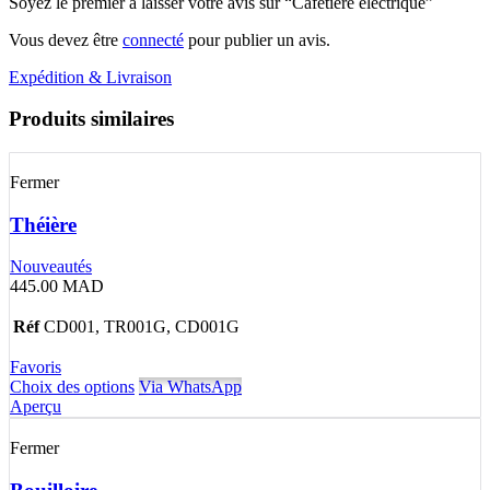
Soyez le premier à laisser votre avis sur “Cafetière électrique”
Vous devez être
connecté
pour publier un avis.
Expédition & Livraison
Produits similaires
Fermer
Théière
Nouveautés
445.00
MAD
Réf
CD001, TR001G, CD001G
Favoris
Choix des options
Via WhatsApp
Aperçu
Fermer