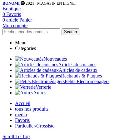
BONOMI
2021
. MAGASIN EN LIGNE.
Boutique
0
Favoris
0
article
Panier
Mon compte
Search
Menu
Categories
Nouveautés
Articles de cuisines
Articles de cadeaux
Rechauds & Plaques
Petits Electroménagers
Verrerie
Autres
Accueil
tous nos produits
media
Favoris
Particulier/Grossiste
Scroll To Top