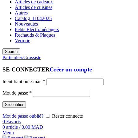
Articles de cadeaux
Articles de cuisines
Autres
Catalog_11042025
Nouveautés
Petits Electroménagers
Rechauds & Plaques
Verrerie
Search
Particulier/Grossiste
SE CONNECTER
Créer un compte
Identifiant ou e-mail
*
Mot de passe
*
S'identifier
Mot de passe oublié?
Rester connecté
0
Favoris
0
article
/
0.00
MAD
Menu