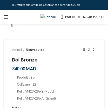
Livraison Gratuite sur la ville de Casablanca à partir de 500 dh !
PARTICULIER/GROSSISTE
Agrandir
Accueil
Nouveautés
Bol Bronze
340.00
MAD
Produit : Bol
Colisage : 12
Réf : AM23-286 B (Petit)
Réf : AM23-286 A (Grand)
Réf :