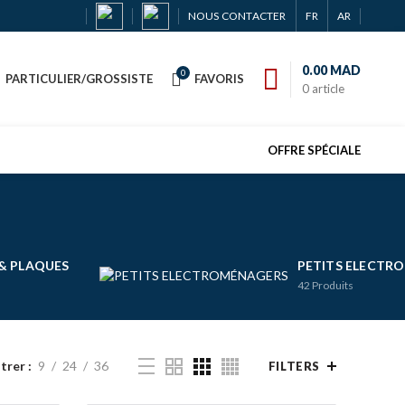
NOUS CONTACTER
FR
AR
0.00
MAD
0
PARTICULIER/GROSSISTE
FAVORIS
0
article
OFFRE SPÉCIALE
& PLAQUES
PETITS ELECTR
42
Produits
trer
9
24
36
FILTERS