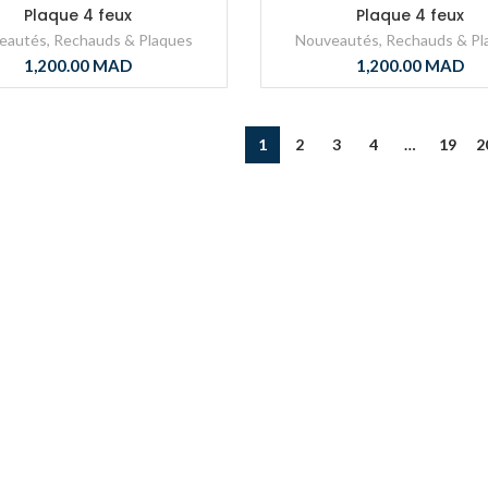
Plaque 4 feux
Plaque 4 feux
eautés
,
Rechauds & Plaques
Nouveautés
,
Rechauds & Pl
1,200.00
MAD
1,200.00
MAD
1
2
3
4
…
19
2