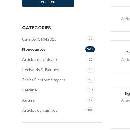
FILTRER
Artic
CATEGORIES
Catalog_11042025
22
Nouveautés
247
E
Articles de cadeaux
Artic
15
Rechauds & Plaques
14
Petits Electroménagers
42
Verrerie
39
Eg
Autres
Artic
17
Articles de cuisines
120