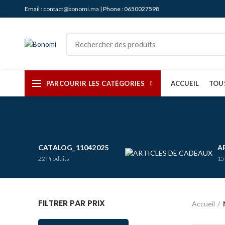
Email :
contact@bonomi.ma
| Phone : 0650027598
PARCOURIR LES CATÉGORIES
ACCUEIL
TOU
CATALOG_11042025
A
22
Produits
15
FILTRER PAR PRIX
Accueil