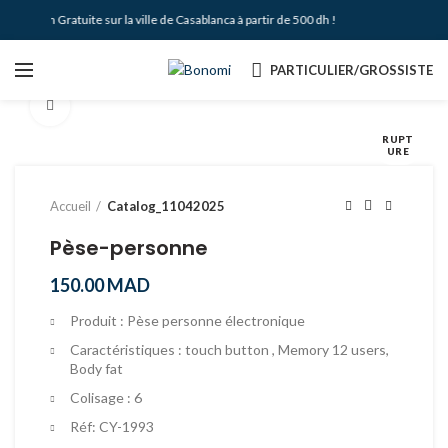
Livraison Gratuite sur la ville de Casablanca à partir de 500 dh !
PARTICULIER/GROSSISTE
Agrandir
RUPT
URE
Accueil
Catalog_11042025
Pèse-personne
150.00
MAD
Produit : Pèse personne électronique
Caractéristiques : touch button , Memory 12 users,
Body fat
Colisage : 6
Réf: CY-1993